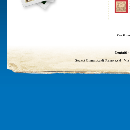
Con il con
Contatti -
Società Ginnastica di Torino a.s.d - Vi