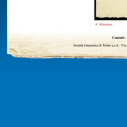
Miniatura
Contatti -
Società Ginnastica di Torino a.s.d - Vi