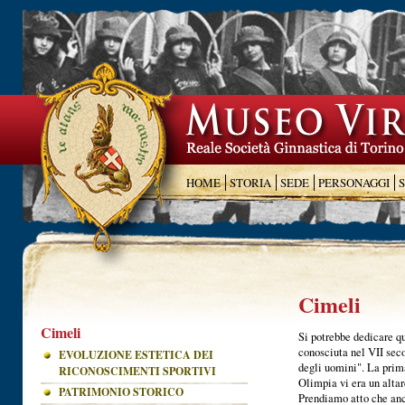
HOME
STORIA
SEDE
PERSONAGGI
Cimeli
Cimeli
Si potrebbe dedicare qu
conosciuta nel VII seco
EVOLUZIONE ESTETICA DEI
degli uomini". La prima
RICONOSCIMENTI SPORTIVI
Olimpia vi era un altar
PATRIMONIO STORICO
Prendiamo atto che anco