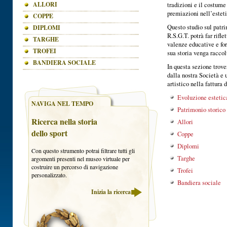
ALLORI
tradizioni e il costume
premiazioni nell’esteti
COPPE
Questo studio sul patri
DIPLOMI
R.S.G.T. potrà far riflet
TARGHE
valenze educative e for
TROFEI
sua storia venga raccol
BANDIERA SOCIALE
In questa sezione trove
dalla nostra Società e 
artistico nella fattura 
Evoluzione estetic
NAVIGA NEL TEMPO
Patrimonio storico
Ricerca nella storia
Allori
dello sport
Coppe
Diplomi
Con questo strumento potrai filtrare tutti gli
Targhe
argomenti presenti nel museo virtuale per
costruire un percorso di navigazione
Trofei
personalizzato.
Bandiera sociale
Inizia la ricerca