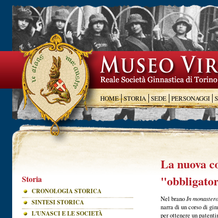
HOME
STORIA
SEDE
PERSONAGGI
La nuova c
"obbligato
Storia
CRONOLOGIA STORICA
In monaster
Nel brano
SINTESI STORICA
narra di un corso di gi
L'UNASCI E LE SOCIETÀ
per ottenere un patent