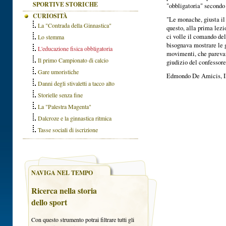
SPORTIVE STORICHE
"obbligatoria" secondo
CURIOSITÀ
"Le monache, giusta il 
La "Contrada della Ginnastica"
questo, alla prima lezi
ci volle il comando del
Lo stemma
bisognava mostrare le g
L'educazione fisica obbligatoria
movimenti, che parevano
Il primo Campionato di calcio
giudizio del confessore
Gare umoristiche
Edmondo De Amicis, Il 
Danni degli stivaletti a tacco alto
Storielle senza fine
La "Palestra Magenta"
Dalcroze e la ginnastica ritmica
Tasse sociali di iscrizione
NAVIGA NEL TEMPO
Ricerca nella storia
dello sport
Con questo strumento potrai filtrare tutti gli