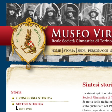
HOME
STORIA
SEDE
PERSONAGGI
Sintesi stor
Storia
La sintesi qui riportat
Società Ginnastica di 
CRONOLOGIA STORICA
Si tratta della riedizi
SINTESI STORICA
stato pubblicato nel 19
1844-1918
Centocinquantenario de