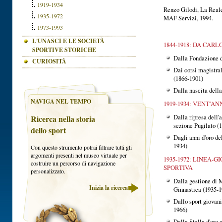
1919-1934
Renzo Gilodi, La Reale 
1935-1972
MAF Servizi, 1994.
1973-1993
L'UNASCI E LE SOCIETÀ
1844-1918: DA CA
SPORTIVE STORICHE
Dalla Fondazione d
CURIOSITÀ
Dai corsi magistra
(1866-1901)
Dalla nascita dell
NAVIGA NEL TEMPO
1919-1934: VENT'A
Ricerca nella storia
Dalla ripresa dell'
sezione Pugilato (
dello sport
Dagli anni d'oro de
1934)
Con questo strumento potrai filtrare tutti gli
argomenti presenti nel museo virtuale per
1935-1972: LINEA-
costruire un percorso di navigazione
SPORTIVA
personalizzato.
Dalla gestione di 
Inizia la ricerca
Ginnastica (1935-1
Dallo sport giovani
1966)
Dalla Stella d'oro 