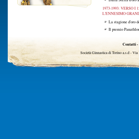
1973-1993: VERSO I
L'ENNESIMO GRAND
La stagione d'oro d
Il premio Panathlo
Contatti -
Società Ginnastica di Torino a.s.d - Vi