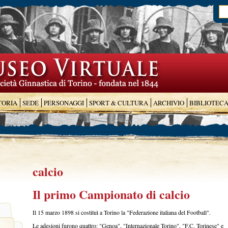
TORIA
SEDE
PERSONAGGI
SPORT & CULTURA
ARCHIVIO
BIBLIOTEC
calcio
Il primo Campionato di calcio
Il 15 marzo 1898 si costituì a Torino la "Federazione italiana del Football".
Le adesioni furono quattro: "Genoa", "Internazionale Torino", "F.C. Torinese" e