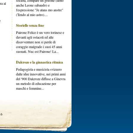
società, compare un grifone (detto
ra al
anche Leone sabaudo) e
l'espressione "Je atans mo anstre"
(Tendo al mio astro)....
e
Storielle senza fine
Pairone Felice è un vero torinese e
davanti agli ostacoli ed alle
disavventure non si perde di
coraggio malgrado i suoi 45 anni
suonati. Nuc est Pairone! La...
Dalcroze e la ginnastica ritmica
Pedagogista e musicista svizzero
dalle idee innovative, nei primi anni
del '900 Dalcroze diffuse a Ginevra
un metodo di educazione per
maschi e femmine...
16